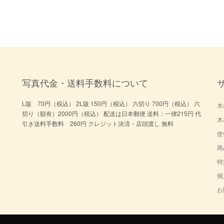
写真代金・送料手数料について
L版 70円（税込） 2L版 150円（税込） 六切り 700円（税込） 六
木
切り（額有）2000円（税込） 配送は日本郵便 送料：一律215円 代
木
引き送料手数料 260円 クレジット決済・店頭渡し 無料
使
商
特
個
お