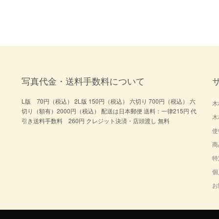
写真代金・送料手数料について
L版 70円（税込） 2L版 150円（税込） 六切り 700円（税込） 六
木
切り（額有）2000円（税込） 配送は日本郵便 送料：一律215円 代
木
引き送料手数料 260円 クレジット決済・店頭渡し 無料
使
商
特
個
お