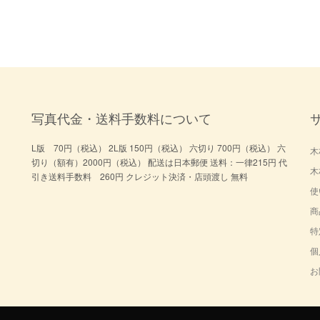
写真代金・送料手数料について
L版 70円（税込） 2L版 150円（税込） 六切り 700円（税込） 六
木
切り（額有）2000円（税込） 配送は日本郵便 送料：一律215円 代
木
引き送料手数料 260円 クレジット決済・店頭渡し 無料
使
商
特
個
お