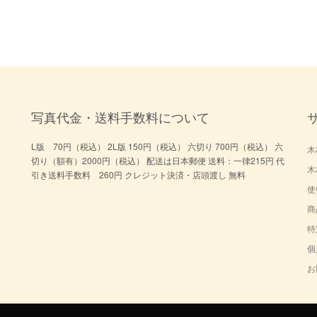
写真代金・送料手数料について
L版 70円（税込） 2L版 150円（税込） 六切り 700円（税込） 六
木
切り（額有）2000円（税込） 配送は日本郵便 送料：一律215円 代
木
引き送料手数料 260円 クレジット決済・店頭渡し 無料
使
商
特
個
お