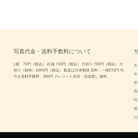
写真代金・送料手数料について
L版 70円（税込） 2L版 150円（税込） 六切り 700円（税込） 六
木
切り（額有）2000円（税込） 配送は日本郵便 送料：一律215円 代
木
引き送料手数料 260円 クレジット決済・店頭渡し 無料
使
商
特
個
お