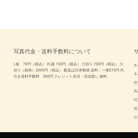
写真代金・送料手数料について
L版 70円（税込） 2L版 150円（税込） 六切り 700円（税込） 六
木
切り（額有）2000円（税込） 配送は日本郵便 送料：一律215円 代
木
引き送料手数料 260円 クレジット決済・店頭渡し 無料
使
商
特
個
お