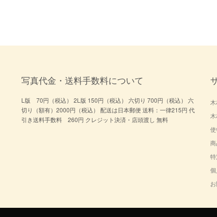
写真代金・送料手数料について
L版 70円（税込） 2L版 150円（税込） 六切り 700円（税込） 六
木
切り（額有）2000円（税込） 配送は日本郵便 送料：一律215円 代
木
引き送料手数料 260円 クレジット決済・店頭渡し 無料
使
商
特
個
お