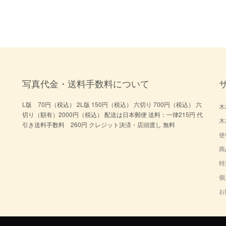
写真代金・送料手数料について
L版 70円（税込） 2L版 150円（税込） 六切り 700円（税込） 六
木
切り（額有）2000円（税込） 配送は日本郵便 送料：一律215円 代
木
引き送料手数料 260円 クレジット決済・店頭渡し 無料
使
商
特
個
お